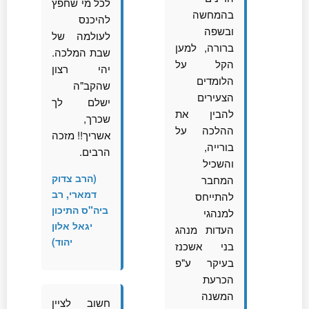
לכל מי שחפץ
בהמחשה
להיכנס
ובשפה
לעולמה של
ברורה, למען
שבת המלכה.
הקל על
יהי רצון
הלומדים
שהקב"ה
הצעירים
ישלם לך
להבין את
שכרך,
ההלכה על
אשריך!! מזכה
בורייה,
הרבים.
והשכיל
(הרב צדוק
המחבר
דמארי, רב
להתייחס
ביה"ס התיכון
למנהגי
יגאל אלון
העדות מנהג
יהוד)
בני אשכנז
בעיקר ע"פ
הכרעת
המשנה
חשוב לציין