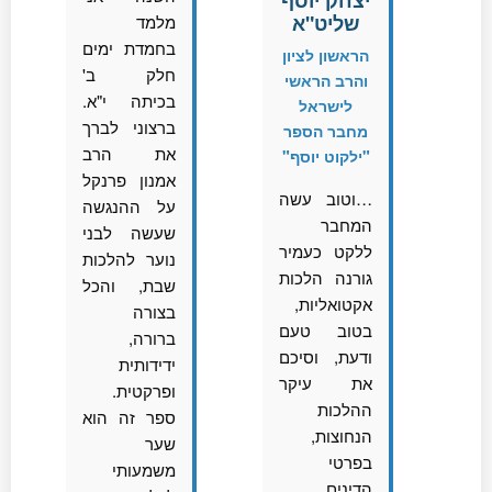
שליט"א
מלמד
בחמדת ימים
הראשון לציון
חלק ב'
והרב הראשי
בכיתה י"א.
לישראל
ברצוני לברך
מחבר הספר
את הרב
"ילקוט יוסף"
אמנון פרנקל
…וטוב עשה
על ההנגשה
המחבר
שעשה לבני
ללקט כעמיר
נוער להלכות
גורנה הלכות
שבת, והכל
אקטואליות,
בצורה
בטוב טעם
ברורה,
ודעת, וסיכם
ידידותית
את עיקר
ופרקטית.
ההלכות
ספר זה הוא
הנחוצות,
שער
בפרטי
משמעותי
הדינים