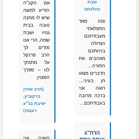
שבת
אם הקב"ה
כהלכתה
הודיע למשה
שיש לו מתנה
ומה מאד
טובה בבית
התפלאתי
גנזיו ושבת
מעבודתכם
שמה, הרי אנו
הגדולה
מודים לך
בהיותכם
הרב פרנקל
מאהבים את
על מתנתך
התורה…
לנו – ספרך
הדברים מצאו
המצוין.
חן בעיני…
רואה אני
(הרב אהרן
ברכה מרובה
ברקוביץ,
בעבודתכם…
ישיבת בנ"ע
רעננה)
הרה"ג
השנה אני
יצחק יוסף