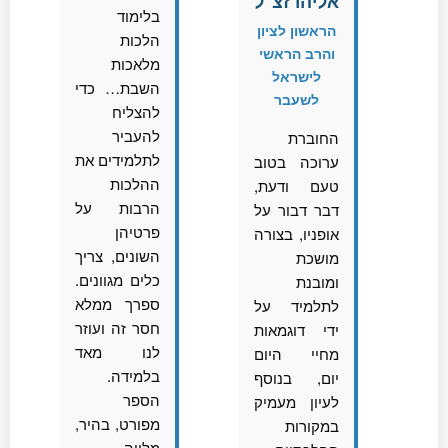
אליהו זצ"ל
בלימוד
הראשון לציון
הלכות
והרב הראשי
מלאכות
לישראל
השבת… כדי
לשעבר
להצליח
להעביר
החוברת
לתלמידים את
ערוכה בטוב
ההלכות
טעם ודעת,
הרבות על
דבר דבור על
פרטיהן
אופניו, בצורה
השונים, צריך
מושכת
כלים מגוונים.
ומובנת
ספרך ממלא
לתלמיד על
חסר זה ועוזר
ידי דוגמאות
לנו מאד
מחיי היום
בלמידה.
יום, בנוסף
הספר
לעיון מעמיק
מפורט, בהיר,
במקורות
מלווה