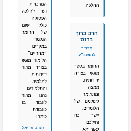
המרכזיות,
ההלכה.
ועד להלכה
הפסוקה,
כולל יישום
של החומר
הרב ברוך
ברנס
הנלמד
במקרים
מדריך
״מהחיים״.
לתושב"ע
הלימוד מוגש
החומר בספר
בצורה מאוד
מוגש בצורה
ידידותית
ידידותית,
לתלמיד,
ממצה
והתלמידים
ומתאימה
נהנו מאוד
לעולמם של
לעבוד בו
הלומדים,
כעבודת
יישר כח
כיתה!
וחילכם
(הרב אריאל
לאורייתא.