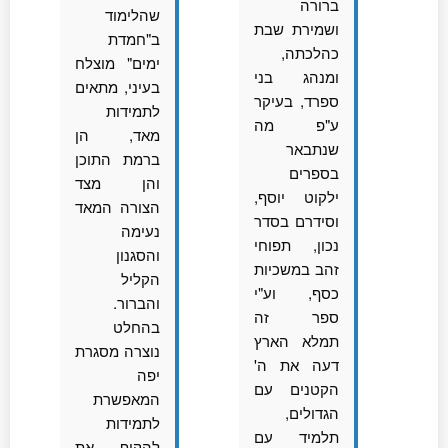
ברורה
שהלימוד
ושמירת שבת
ב"חמדת
כהלכתה,
ימים" מוצלח
ומנהג בני
בעיני, מתאים
ספרד, בעיקר
לתמידות
ע"פ מה
מאד, הן
שנתבאר
ברמת התוכן
בספרים
והן מצד
ילקוט יוסף,
הצורה המאד
וסידרם בסדר
נעימה
נכון, תפוחי
והסגנון
זהב במשכיות
הקליל
כסף, וע"י
והברור.
ספר זה
בהחלט
תמלא הארץ
נוצרה מסגרת
דעה את ה'
יפה
הקטנים עם
המאפשרת
הגדולים,
לתמידות
תלמיד עם
להקיף את