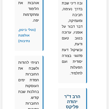
אוהבות את
ובה דיני שבת
הלימוד
בדרך נעימה,
ומתקדמות
חביבה
יפה.
ומעמיקה,
דבר דבור על
(נטלי ביטון,
אופניו, ערוכה
אולפנת
בטוב טעם
נתיבות)
ודעת,
ובשיקול דעת
פדגוגי בצורה
יסודית ועם
רציתי להודות
הפעלות
ולשבח את
לתלמיד.
החוברות
חמדת ימים
העוסקות
בהלכות שבת
הרב ד"ר
קודש.
יהודה
החוברות
פליקס
כתובות