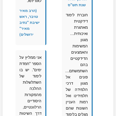
לאוריתא.
שנת תש"ס
(הרב מאיר
חוברת לימוד
טויבר, ראש
דידקטית
ישיבת "נתיב
מאתגרת
מאיר"
ואיכותית…
ירושלים)
מגוון
המשימות
והאמצעים
אני ממליץ על
הדידקטיים
הספר "חמדת
בהם
ימים". יש בו
השתמשתם…
לימוד של
פונים אל
השתלשלות
מגוון דרכי
ההלכה
הלמידה של
מהמקורות
תלמידינו ואל
היסודיים
רמות העניין
הרלוונטיים,
השונות שהם
דרך השיטות
מגלים בלימוד