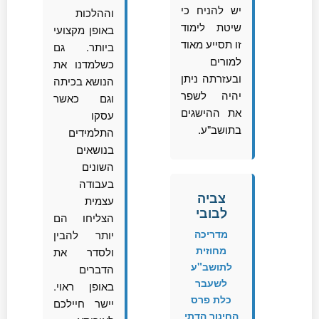
יש להניח כי
וההלכות
שיטת לימוד
באופן מקצועי
זו תסייע מאוד
ביותר. גם
למורים
כשלמדנו את
ובעזרתה ניתן
הנושא בכיתה
יהיה לשפר
וגם כאשר
את ההישגים
עסקו
בתושב"ע.
התלמידים
בנושאים
השונים
בעבודה
צביה
עצמית
לבובי
הצליחו הם
מדריכה
יותר להבין
מחוזית
ולסדר את
לתושב"ע
הדברים
לשעבר
באופן ראוי.
כלת פרס
יישר חיילכם
החינוך הדתי