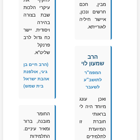
מבין, חכם
עיקרי הלכות
חרשים ונכון,
שבת בצורה
איישר חיליה
בהירה
לאורייתא.
ויסודית. יישר
כח גדול לרב
פרנקל
שליט"א.
הרב
שמעון לוי
(הרב חיים בן
גיגי, אולפנת
המפמ"ר
אהבת ישראל
לתושב"ע
בית שמש)
לשעבר
ואכן עונג
מיוחד היה לי
החומר
בראותי
מובנה, ברור
חוברת זו
ומאיר עיניים.
המיועדת
התלמידות
לתלמידים