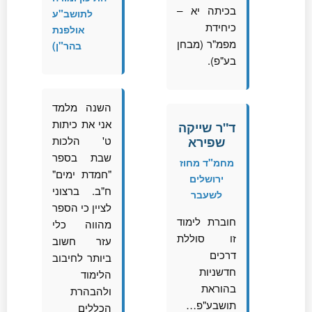
בכיתה יא –
לתושב"ע
כיחידת
אולפנת
מפמ"ר (מבחן
בהר"ן)
בע"פ).
השנה מלמד
אני את כיתות
ד"ר שייקה
שפירא
ט' הלכות
שבת בספר
מחמ"ד מחוז
"חמדת ימים"
ירושלים
ח"ב. ברצוני
לשעבר
לציין כי הספר
חוברת לימוד
מהווה כלי
זו סוללת
עזר חשוב
דרכים
ביותר לחיבוב
חדשניות
הלימוד
בהוראת
ולהבהרת
תושבע"פ…
הכללים