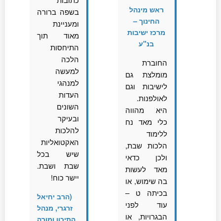
ראש מינהל
בשפה ברורה
החינוך –
ומעניינת
מרכז ישיבות
מאוד תוך
בנ"ע
התיחסות
הלכה
החוברת
למעשה
מומלצת גם
למנהגי
לישיבות וגם
העדות
לאולפנות.
השונים
היא מהווה
ובעיקר
כלי מאד נח
להלכות
ללימוד
האקטואליות
הלכות שבת,
שיש בכל
ולכן כדאי
שבת ושבת.
מאד לעשות
יישר כוח!
בה שימוש, או
בכיתה ט –
(הרב יחיאל
עוד לפני
זרגרי, מנהל
הבגרויות, או
התיכון ומורה