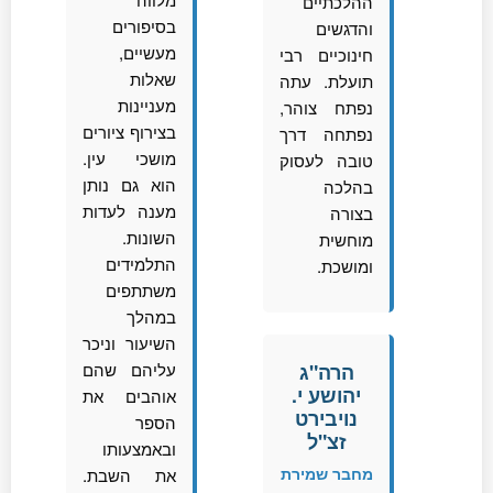
ההלכתיים
בסיפורים
והדגשים
מעשיים,
חינוכיים רבי
שאלות
תועלת. עתה
מעניינות
נפתח צוהר,
בצירוף ציורים
נפתחה דרך
מושכי עין.
טובה לעסוק
הוא גם נותן
בהלכה
מענה לעדות
בצורה
השונות.
מוחשית
התלמידים
ומושכת.
משתתפים
במהלך
השיעור וניכר
הרה"ג
עליהם שהם
יהושע י.
אוהבים את
נויבירט
הספר
זצ"ל
ובאמצעותו
מחבר שמירת
את השבת.