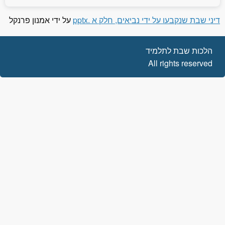
דיני שבת שנקבעו על ידי נביאים, חלק א .pptx
על ידי אמנון פרנקל
הלכות שבת לתלמיד
All rights reserved